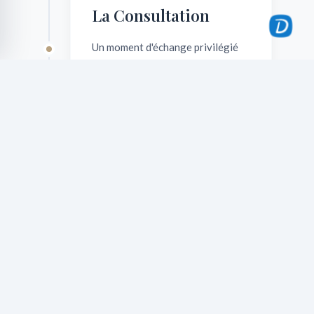
La Consultation
Un moment d'échange privilégié
pour écouter vos attentes,
réaliser un examen clinique précis
et définir ensemble la stratégie
chirurgicale la plus adaptée.
02.
Réflexion &
Préparation
Un délai légal de 15 jours vous
permet de mûrir votre décision.